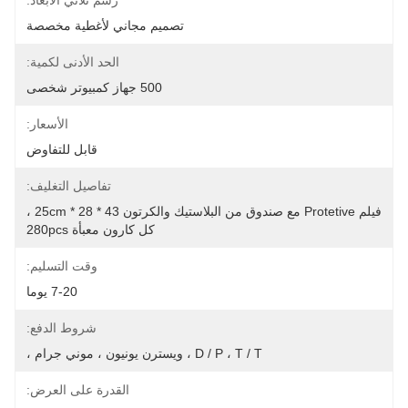
رسم ثلاثي الأبعاد:
تصميم مجاني لأغطية مخصصة
الحد الأدنى لكمية:
500 جهاز كمبيوتر شخصى
الأسعار:
قابل للتفاوض
تفاصيل التغليف:
فيلم Protetive مع صندوق من البلاستيك والكرتون 43 * 28 * 25cm ، 
كل كارون معبأة 280pcs
وقت التسليم:
7-20 يوما
شروط الدفع:
D / P ، T / T ، ويسترن يونيون ، موني جرام ،
القدرة على العرض: