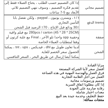
إذا كان التصميم حسب الطلب ، يحتاج العملاء فقط إلى
تصميم مجاني
تقديم فكرة التصميم ، وسوف ننهي التصميم ثلاثي
الأبعاد مع 5-7 ساعات
t / t ، ويسترن يونيون ، paypal ، ولكن تفضل بابا
trems الدفع
التأمين التجاري
30٪ ودائع قبل الإنتاج ، 70٪ الرصيد قبل الشحن
280pcs / carton (45 * 28 * 25CM) مع فيلم واقية
صفقة
وحقيبة opp واحدا تلو الآخر ، Final مع علبة كرتون أو
وفقا لمتطلبات العملاء الخاصة
لدينا تعاون طويل مع dhl ، فيديكس ، tnt ، ups ، يمكننا
الشحن
الحصول سعر الخصم للغاية.
يمكننا أيضا إرسال عن طريق البحر ، السعر التنافسي.
مزايا القيادة:
أفضل سعر لأننا الشركة المصنعة
فرق العمل والهندسة المهنية في هذه الصناعة
العمل من أجل العلامة التجارية
تصميم ورسومات مجانية
إذا كان مطلوبا اتفاق السرية
رقابة صارمة على الجودة
معدات اختبار شاملة
حفظ التغليف وخدمة جيدة بعد البيع.
منتجات مماثلة: