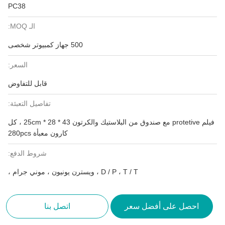
PC38
الـ MOQ:
500 جهاز كمبيوتر شخصى
السعر:
قابل للتفاوض
تفاصيل التعبئة:
فيلم protetive مع صندوق من البلاستيك والكرتون 43 * 28 * 25cm ، كل
كارون معبأة 280pcs
شروط الدفع:
D / P ، T / T ، ويسترن يونيون ، موني جرام ،
احصل على أفضل سعر
اتصل بنا