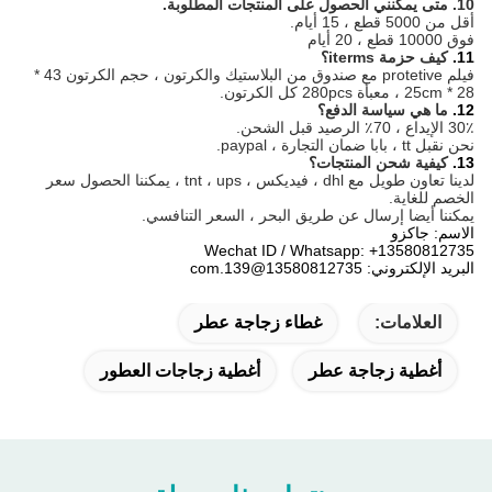
10. متى يمكنني الحصول على المنتجات المطلوبة.
أقل من 5000 قطع ، 15 أيام.
فوق 10000 قطع ، 20 أيام
11.
كيف حزمة iterms؟
فيلم protetive مع صندوق من البلاستيك والكرتون ، حجم الكرتون 43 *
28 * 25cm ، معبأة 280pcs كل الكرتون.
12.
ما هي سياسة الدفع؟
30٪ الإيداع ، 70٪ الرصيد قبل الشحن.
نحن نقبل tt ، بابا ضمان التجارة ، paypal.
13.
كيفية شحن المنتجات؟
لدينا تعاون طويل مع dhl ، فيديكس ، tnt ، ups ، يمكننا الحصول سعر
الخصم للغاية.
يمكننا أيضا إرسال عن طريق البحر ، السعر التنافسي.
الاسم: جاكزو
Wechat ID / Whatsapp: +13580812735
البريد الإلكتروني: 13580812735@139.com
العلامات:
غطاء زجاجة عطر
أغطية زجاجة عطر
أغطية زجاجات العطور