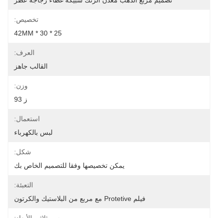
تصميم مربع الذهب معدن الزنك سبيكة غطاء زجاجة عطر
تخصيص:
25 * 30 * 42MM
العرف:
القالب جاهز
وزن:
ز 93
استعمال:
لبس بالكهرباء
شكل:
يمكن تخصيصها وفقا للتصميم الخاص بك
التعبئة:
فيلم Protetive مع مربع من البلاستيك والكرتون