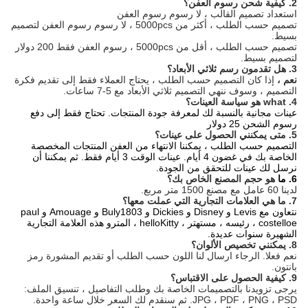
2. كيفية شحن رسوم العفن؟
استعداد تصميم القالب ، لا رسوم رسوم العفن
تصميم حسب الطلب ، أكثر من 5000pcs ، لا رسوم رسوم العفن لتصميم
بسيط.
تصميم حسب الطلب ، أقل من 5000pcs ، رسوم العفن فقط 200 دولار
لتصميم بسيط.
3. هل تقدمون رسم ثلاثي الأبعاد؟
نعم ،
إذا كان التصميم حسب الطلب ، يحتاج العملاء فقط إلى تقديم فكرة
التصميم ، وسوف ننهي التصميم ثلاثي الأبعاد مع 5-7 ساعات.
4. what هو سياسة العينات؟
عينات مجانية بالنسبة لك لمعرفة جودة المنتجات. تحتاج فقط إلى دفع
رسوم الشحن 25 دولار
5. متى يمكنني الحصول على عينات؟
التصميم حسب الطلب ، يمكننا الانتهاء من العفن المنتجات المخصصة
الخاصة بك في غضون 4 أيام.
عينات الوقت 3 أيام فقط. ثم يمكننا أن
نرسل لك عينات للتحقق من الجودة.
6. ما
هو حجم المصنع الخاص بك؟
لدينا 60 عامل مع مصنع 1500 متر مربع.
7. ما هي العلامات التجارية التي عملت معها؟
نتعاون مع Levis و Disney و Dickies و Buly1803 و Amouage و paul
costelloe ، رئيسه ، مستهتر ، helloKitty ، المترو هذه العلامة التجارية
الشهيرة سنوات عديدة.
8. يمكنني تخصيص الألوان؟
نعم فعلا.
الرجاء ارسال لنا اللون حسب الطلب أو تقديم المشورة رمز
بانتون.
9. كيفية الحصول على الاقتباس؟
يرجى تزويدنا بالتصميمات الخاصة بك وطلب التفاصيل ، تنسيق الملف:
JPG ، PDF ، PNG ، PSD. ثم سنقدم لك السعر خلال ساعة واحدة.