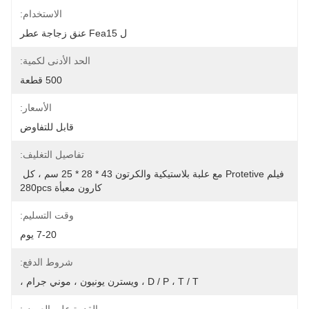
الاستخدام:
ل Fea15 عنق زجاجة عطر
الحد الأدنى لكمية:
500 قطعة
الأسعار:
قابل للتفاوض
تفاصيل التغليف:
فيلم Protetive مع علبة بلاستيكية والكرتون 43 * 28 * 25 سم ، كل 
كارون معبأة 280pcs
وقت التسليم:
7-20 يوم
شروط الدفع:
D / P ، T / T ، ويسترن يونيون ، موني جرام ،