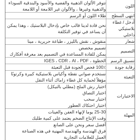
تتوفر الألوان الذهبية والفضية والأسود والبندقية السوداء
اللون
والذهبية وغيرها ، والألوان غير اللامعة أو اللامعة
انتهى السطح
طلاء اللون أو الرسم
أدخل / غطاء
نحن قادة لدينا قالب خاص بإدخال البلاستيك ، وهذا يمكن
بلاستيكي
أن يساعد في توفير التكلفة
داخلي
شعار
منقوش ، نقش بالليزر ، طباعة حريرية ، مينا
تصميم مخصص
التصميم
يمكن للقادة المساعدة في التصميم بعد معرفة أفكارك
تنسيق الرسم
الخطوة ، IGES ، CDR ، AI ، PDF
رقابة جودة
100٪ فحص الجودة قبل التعبئة
نستخدم صواني نفطة وأكياس بلاستيكية كبيرة وكرتونًا
التعبئة
مؤهلاً لحماية كل غطاء زاماك أثناء النقل
اختبار رش الملح (مطلي بالنيكل)
اختبار التصاق
الاختبارات
اختبار سحب
اختبار احتكاك العطور
25-30 يوما لإنهاء العفن والعينات
المهلة
وقت الإنتاج الضخم يعتمد على كمية طلبك
أفضل سعر ونحن على الصانع
فرق الهندسة والهندسة المهنية في هذه الصناعة
العمل للعلامات التجارية