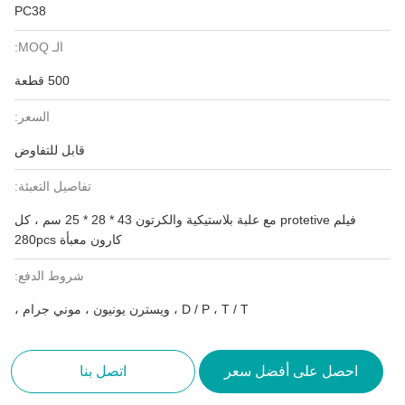
PC38
الـ MOQ:
500 قطعة
السعر:
قابل للتفاوض
تفاصيل التعبئة:
فيلم protetive مع علبة بلاستيكية والكرتون 43 * 28 * 25 سم ، كل
كارون معبأة 280pcs
شروط الدفع:
D / P ، T / T ، ويسترن يونيون ، موني جرام ،
احصل على أفضل سعر
اتصل بنا