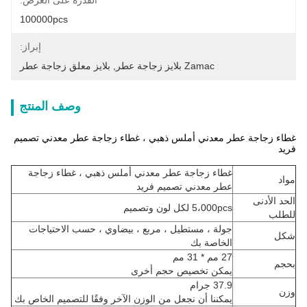
القدرة على العرض:
100000pcs
إبراز:
Zamac بلايز زجاجة عطر
, 
بلايز معلق زجاجة عطر
وصف المنتج
غطاء زجاجة عطر معدني أملس ذهبي ، غطاء زجاجة عطر معدني تصميم
فريد
غطاء زجاجة عطر معدني أملس ذهبي ، غطاء زجاجة
مواد
عطر معدني تصميم فريد
الحد الأدنى
5،000pcs لكل لون وتصميم
للطلب
جولة ، مستطيل ، مربع ، بيضاوي ، حسب الاحتياجات
شكل
الخاصة بك
27 مم * 31 مم
بحجم
يمكن تخصيص حجم أخرى
37.9 جرام
وزن
يمكننا أن نجعل من الوزن الآخر وفقًا للتصميم الخاص بك