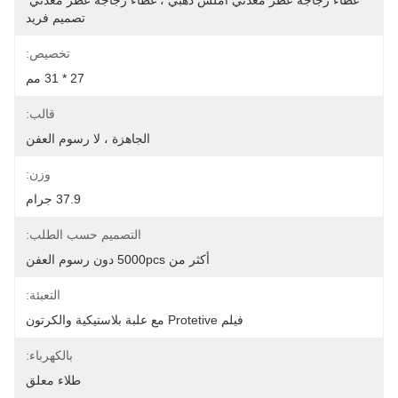
غطاء زجاجة عطر معدني أملس ذهبي ، غطاء زجاجة عطر معدني 
تصميم فريد
تخصيص:
27 * 31 مم
قالب:
الجاهزة ، لا رسوم العفن
وزن:
37.9 جرام
التصميم حسب الطلب:
أكثر من 5000pcs دون رسوم العفن
التعبئة:
فيلم Protetive مع علبة بلاستيكية والكرتون
بالكهرباء:
طلاء معلق