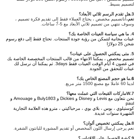
لتصميم بسيط.
3.هل تقدم الرسم ثلاثي الأبعاد؟
نعم،
أنا
تصميم مخصص ، يحتاج العملاء فقط إلى تقديم فكرة تصميم ،
وسوف ننتهي من تصميم ثلاثي الأبعاد مع 5-7 ساعات.
4. ما هي سياسة العينات الخاصة بك؟
عينات مجانية لتتمكن من رؤية جودة المنتجات. تحتاج فقط إلى دفع رسوم
شحن 25 دولارًا
5. متى يمكنني الحصول على عينات؟
تصميم مخصص ، يمكننا الانتهاء من قالب المنتجات المخصصة الخاصة بك
في غضون 4 أيام.الوقت العينات فقط 3days. ثم يمكننا أن نرسل لك
عينات للتحقق من الجودة.
6.
ما هو حجم المصنع الخاص بك؟
لدينا 60 عاملا مع مصنع 1500 متر مربع.
7.W
ماركات القبعات التي عملت معها؟
نحن نتعاون مع Levis و Disney و Dickies و Buly1803 و Amouage و
paul
كوستيلوي ، بوس ، بلاي بوي ، مرحباكيتي ، مترو هذه العلامة التجارية
الشهيرة سنوات عديدة.
8
.هل يمكنني تخصيص ألوان؟
نعم.يرجى إرسال اللون المخصص أو تقديم المشورة للبانتون
الشفرة.
9
.كيفية الحصول على الاقتباس؟