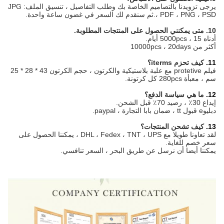
يرجى تزويدنا بالتصاميم الخاصة بك وطلب التفاصيل ، تنسيق الملف: JPG
، PDF ، PNG ، PSD.
ثم سنقدم لك السعر في غضون ساعة واحدة.
10. متى يمكنني الحصول على المنتجات المطلوبة.
أدناه 5000pcs ، 15 أيام.
أكثر من 10000pcs ، 20days
11.
كيف تحزم iterms؟
فيلم protetive مع علبة بلاستيكية والكرتون
، حجم الكرتون 43 * 28 * 25
سم ، معبأة 280pcs كل كرتونة.
12.
ما هي سياسة الدفع؟
إيداع 30٪ ، رصيد 70٪ قبل الشحن.
دبليو
e قبول tt ، ضمان بابا التجارة ، paypal.
13.
كيف تشحن المنتجات؟
لقد تعاونا طويلا مع
DHL ، Fedex ، TNT ، UPS ، يمكننا الحصول على
سعر خصم للغاية.
يمكننا أيضا أن نرسل عن طريق البحر ، السعر تنافسي.