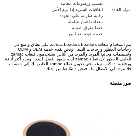
تصميم ورسومات مجانية
مزايا القادة
اتفاقيات السرية إذا لزم الأمر
رقابة صارمة على الجودة
معدات اختبار شاملة
حفظ طرق التعبئة
خدمة جيدة بعد البيع
يتم استخدام قبعات zamac Leaders Leaders على نطاق واسع في
زجاجات العطور وزجاجات النبيذ ، ونحن نقدم خدمة OEM و ODM
وتصميمات مجانية.المزيد والمزيد من الناس يستخدمون قبعات zamac
لتغليف العطور لأن غطاء zamac لديه شعور أفضل لليدين ويبدو أكثر أناقة
ورفاهية.إذا كنت ترغب في تحويل غطاء zamac الخاص بك إلى حقيقة ،
فلا تتردد في الاتصال بنا ، فنحن دائمًا هنا من أجلك!
صور مفصلة