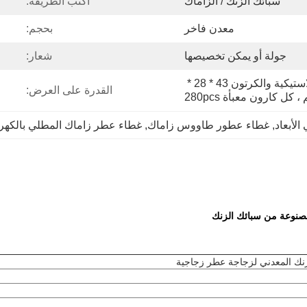
سبائك الزنك / الزاماك
اكتب الطريقة:
معدن فاخر
بحجم:
جولة أو يمكن تخصيصها
شعار:
فيلم Protetive مع علبة بلاستيكية والكرتون 43 * 28 * 
القدرة على العرض:
لأبعاد
, 
غطاء عطور طاووس زاماك
, 
غطاء عطر زاماك المطلي بالكهرب
نوعة من سبائك الزنك
زنك المعدني لزجاجة عطر زجاجية