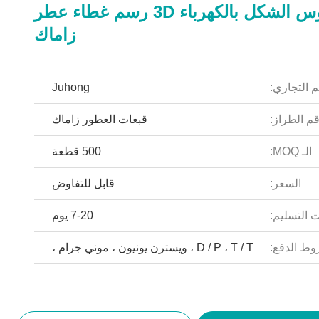
الطاووس الشكل بالكهرباء 3D رسم غطاء عطر
زاماك
م التجاري:
Juhong
م الطراز:
قبعات العطور زاماك
الـ MOQ:
500 قطعة
السعر:
قابل للتفاوض
 التسليم:
7-20 يوم
ط الدفع:
D / P ، T / T ، ويسترن يونيون ، موني جرام ،