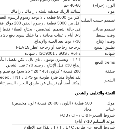
الوزن (جرام)
40-60 جم
مواد
سبائك الزنك صديقة للبيئة ، زاماك ، زاماك
أكثر من 5000 قطعة ، لا توجد رسوم لرسوم العفن لتصميم بسيط.
تصميم حسب الطلب
أقل من 5000 قطعة ، رسوم العفن 200 دولار فقط لتصميم بسيط.
تصميم مجاني
في حالة التصميم المخصص ، يحتاج العملاء فقط إلى تقد
وقت بسيط
3-5 أيام ، عينات مجانية ، ما عليك سوى دفع 25 دولارًا رسوم الشحن
وقت الإنتاج
7-30 يوما بعد العينة والإيداع.
تطبيق المنتج
لزجاجة زجاجية أو زجاجة عطر FEA 15
شهادة
ISO9001 ، SGS ، RoHs ، شهادة
T / T ، ويسترن يونيون ، باي بال ، لكن تفضل التأمين التجاري علي بابا
trems الدفع
إيداع 30٪ قبل الإنتاج ، رصيد 70٪ قبل الشحن
صفقة
280 قطعة / كرتون (45 * 28 * 25 سم) مع فيلم واقي وحقيبة مقابل واحدًا تلو الآخر ، نهائي مع صندوق كرتوني أو وفقًا لمتطلبات العملاء المحددة
لقد تعاونا منذ فترة طويلة مع DHL ، Fedex ، TNT ، UPS ، يمكننا الحصول على سعر مخفض للغاية.
الشحن
يمكننا أيضا أن نرسل عن طريق البحر ، السعر تنا
التعبئة والتغليف والشحن
موك
500 قطعة / اللون ، 20،00 قطعة / لون مخصص!
عينات
مجانا
شروط السعر
FOB / CIF / C & F
موعد التسليم
7-10 أيام!
شروط الدفع
عن طريق T / T ، L / C ، نقدًا عند الاطلاع