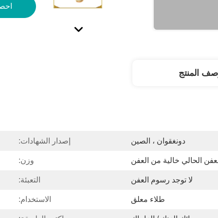
احص
صف المنتج
دونغقوان ، الصين
إصدار الشهادات:
عفن الحالي خالية من العفن
وزن:
لا توجد رسوم العفن
التعبئة:
طلاء معلق
الاستخدام: