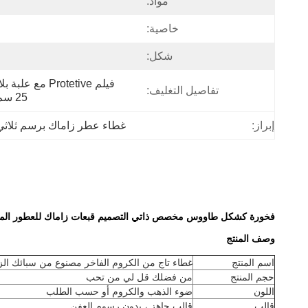
مواد:
خاصية:
شكل:
تفاصيل التغليف:
25 سم ، كل كارون معبأة 280pcs
إبراز:
غطاء عطر زاماك برسم ثلاثي ا
فخورة كشكل طاووس مخصص ذاتي التصميم قبعات زاماك للعطور المص
وصف المنتج
اسم المنتج
غطاء تاج من الكروم الفاخر مصنوع من سبائك ال
حجم المنتج
من فضلك قل لي من تحب
اللون
ضوء الذهب والكروم أو حسب الطلب
قالب
قالب جاهز ، بدون رسوم العفن