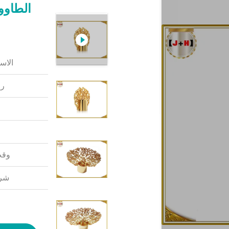
الاس
رق
وقت
شرو