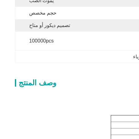
يموت الصب
حجم مخصص
تصميم ديكور أو متاح
100000pcs
اء
وصف المنتج