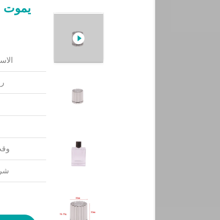
يموت ا
الاس
رق
وقت
شرو