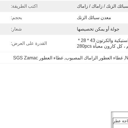
بائك الزنك / زاماك / زاماك
اكتب الطريقة:
معدن سبائك الزنك
بحجم:
جولة أو يمكن تخصيصها
شعار:
فيلم Protetive مع علبة بلاستيكية والكرتون 43 * 28 * 
القدرة على العرض:
, 
غطاء العطور الزاماك المصبوب
, 
غطاء العطور SGS Zamac
اجة عطر