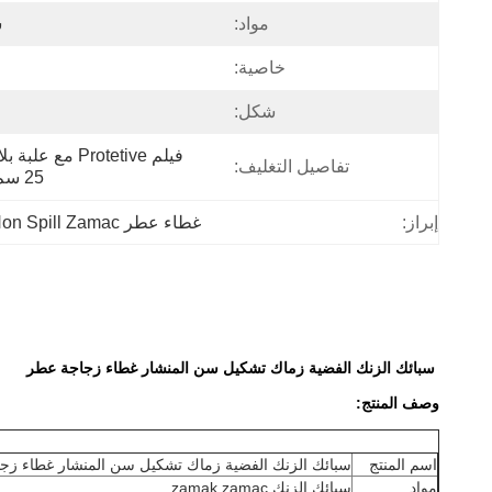
مواد:
س
خاصية:
شكل:
تفاصيل التغليف:
25 سم ، كل كارون معبأة 280pcs
إبراز:
غطاء عطر Non Spill Zamac
سبائك الزنك الفضية زماك تشكيل سن المنشار غطاء زجاجة عطر
وصف المنتج:
اسم المنتج
سبائك الزنك الفضية زماك تشكيل سن المنشار غطاء زج
مواد
سبائك الزنك zamak zamac