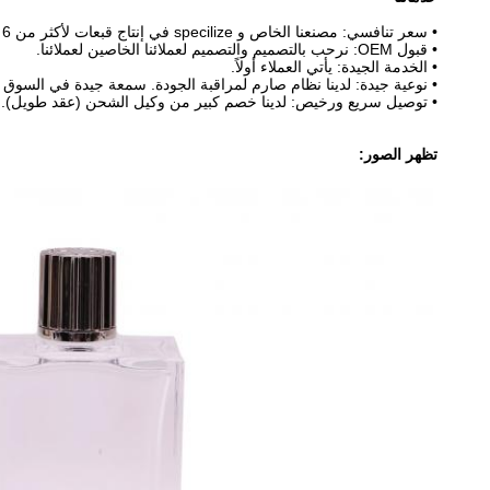
• سعر تنافسي: مصنعنا الخاص و specilize في إنتاج قبعات لأكثر من 6 سنوات.
• قبول OEM: نرحب بالتصميم والتصميم لعملائنا الخاصين لعملائنا.
• الخدمة الجيدة: يأتي العملاء أولاً.
• نوعية جيدة: لدينا نظام صارم لمراقبة الجودة. سمعة جيدة في السوق ف
• توصيل سريع ورخيص: لدينا خصم كبير من وكيل الشحن (عقد طويل).
تظهر الصور: