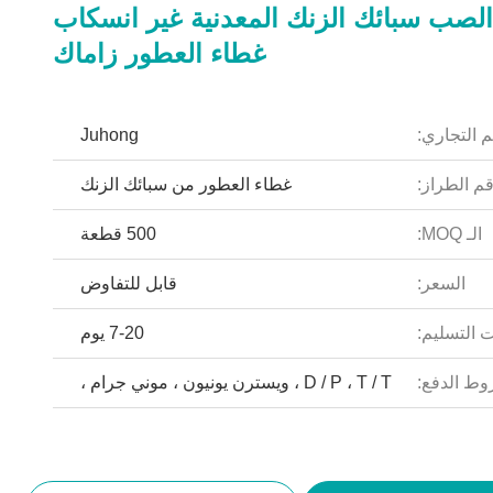
لصب سبائك الزنك المعدنية غير انسكاب
غطاء العطور زاماك
م التجاري:
Juhong
م الطراز:
غطاء العطور من سبائك الزنك
الـ MOQ:
500 قطعة
السعر:
قابل للتفاوض
 التسليم:
7-20 يوم
ط الدفع:
D / P ، T / T ، ويسترن يونيون ، موني جرام ،