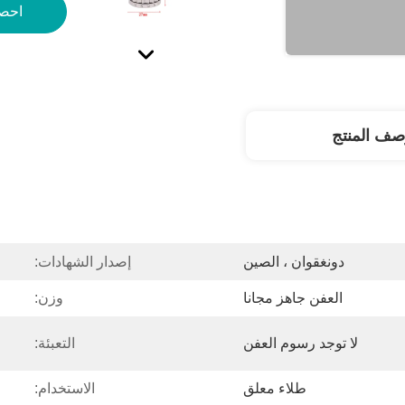
احص
صف المنتج
دونغقوان ، الصين
إصدار الشهادات:
العفن جاهز مجانا
وزن:
لا توجد رسوم العفن
التعبئة:
طلاء معلق
الاستخدام: