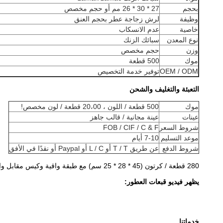
بحجم
27 * 30 * 26 مم أو حجم مخصص
وظيفة
لرش زجاجة عطر بحجم العنق
خاصية
عدم الانسكاب
نوع المعدن
سبائك الزنك
وزن
حجم مخصص
موك
500 قطعة
OEM / ODM
توفير خدمة التخصيص
التعبئة والتغليف والشحن
موك
500 قطعة / اللون ، 20،00 قطعة / لون مخصص!
عينات
عينة مجانية / قالب جاهز
شروط السعر
FOB / CIF / C & F
موعد التسليم
7-10 أيام
شروط الدفع
عن طريق T / T أو L / C أو Paypal أو نقدًا في الأفق
280 قطعة / كرتون (45 * 28 * 25 سم) مع طبقة واقية وكيس مقابل واحدًا تلو الآخر
يظهر فيديو قبعات العطور:
خدماتنا