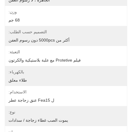
الجاهزة ، لا رسوم العفن
وزن:
68 جم
التصميم حسب الطلب:
أكثر من 5000pcs دون رسوم العفن
التعبئة:
فيلم Protetive مع علبة بلاستيكية والكرتون
بالكهرباء:
طلاء معلق
الاستخدام:
ل Fea15 عنق زجاجة عطر
نوع:
يموت الصب غطاء زجاجة / سدادات