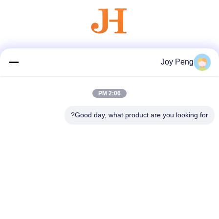
وسائل التواصل الاجتماعي
Joy Peng
2:06 PM
اتصال سريع
Good day, what product are you looking for?
الهاتف
86--18007052825
البريد الإلكتروني
felix@juhong-hardware.com
العنوان
رقم 85 ، طريق شرق كيلين ، مجتمع مدينة دانين ، مدينة دونغ
قوان ، مقاطعة جواندونغ ، الصين