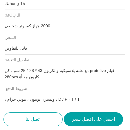
JUhong-15
الـ MOQ:
2000 جهاز كمبيوتر شخصى
السعر:
قابل للتفاوض
تفاصيل التعبئة:
فيلم protetive مع علبة بلاستيكية والكرتون 43 * 28 * 25 سم ، كل
كارون معبأة 280pcs
شروط الدفع:
D / P ، T / T ، ويسترن يونيون ، موني جرام ،
احصل على أفضل سعر
اتصل بنا