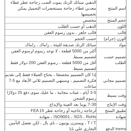
الذهبي سبائك الزنك يموت الصب زجاجة عطر غطاء
اسم المنتج
معدني غطاء زجاجة مستحضرات التجميل يمكن
تخصيصها
حجم المنتج
مخصص
اللون
الذهب أو حسب الطلب
قالب
قالب جاهز ، بدون رسوم العفن
الوزن (جرام)
حسب الحجم
مواد
سبائك الزنك صديقة للبيئة ، زاماك ، زاماك
أكثر من 5000 قطعة ، لا توجد رسوم لرسوم العفن
تصميم حسب
لتصميم بسيط.
الطلب
أقل من 5000 قطعة ، رسوم العفن 200 دولار فقط
لتصميم بسيط.
إذا كان التصميم مخصصًا ، يحتاج العملاء فقط إلى تقديم
تصميم مجاني
فكرة التصميم ، وسننهي التصميم ثلاثي الأبعاد مع 5-7
ساعات
3-5 أيام ، عينات مجانية ، ما عليك سوى دفع 25 دولارًا
وقت بسيط
رسوم الشحن
وقت الإنتاج
7-30 يوما بعد العينة والإيداع.
تطبيق المنتج
لزجاجة زجاجية أو زجاجة عطر FEA 15
شهادة
ISO9001 ، SGS ، RoHs ، شهادة
T / T ، ويسترن يونيون ، باي بال ، لكن تفضل التأمين
trems الدفع
التجاري علي بابا