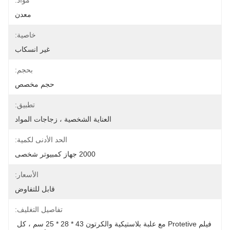
مواد:
معدن
خاصية:
غير انسكاب
بحجم:
حجم مخصص
تطبيق:
العناية الشخصية ، زجاجات المواد
الحد الأدنى لكمية:
2000 جهاز كمبيوتر شخصى
الأسعار:
قابل للتفاوض
تفاصيل التغليف:
فيلم Protetive مع علبة بلاستيكية والكرتون 43 * 28 * 25 سم ، كل 