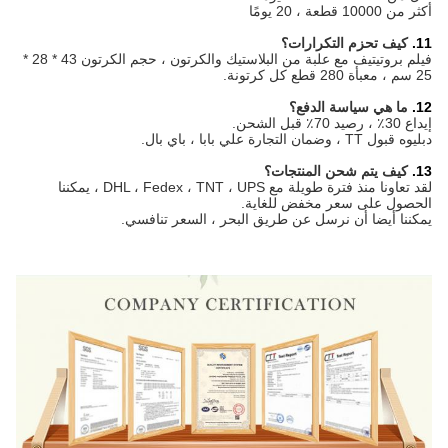
أكثر من 10000 قطعة ، 20 يومًا
11.
كيف تحزم التكرارات؟
فيلم بروتيتيف مع علبة من البلاستيك والكرتون
، حجم الكرتون 43 * 28 *
25 سم ، معبأة 280 قطع كل كرتونة.
12.
ما هي سياسة الدفع؟
إيداع 30٪ ، رصيد 70٪ قبل الشحن.
دبليو
ه قبول TT ، وضمان التجارة علي بابا ، باي بال.
13.
كيف يتم شحن المنتجات؟
لقد تعاونا منذ فترة طويلة مع
DHL ، Fedex ، TNT ، UPS ، يمكننا
الحصول على سعر مخفض للغاية.
يمكننا أيضا أن نرسل عن طريق البحر ، السعر تنافسي.