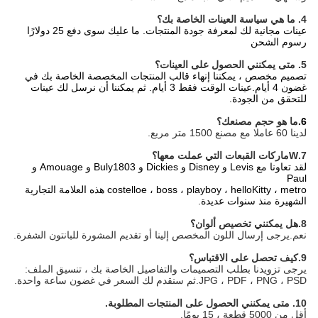
4. ما هي سياسة العينات الخاصة بك؟
عينات مجانية لك لمعرفة جودة المنتجات. ما عليك سوى دفع 25 دولارًا
رسوم الشحن
5. متى يمكنني الحصول على العينات؟
تصميم مخصص ، يمكننا إنهاء قالب المنتجات المخصصة الخاصة بك في
غضون 4 أيام.عينات الوقت فقط 3 أيام. ثم يمكننا أن نرسل لك عينات
للتحقق من الجودة.
6.
ما هو حجم مصنعك؟
لدينا 60 عاملا مع مصنع 1500 متر مربع.
7.W
ماركات القبعات التي عملت معها؟
لقد تعاونا مع Levis و Disney و Dickies و Buly1803 و Amouage و
Paul
costelloe ، boss ، playboy ، helloKitty ، metro هذه العلامة التجارية
الشهيرة منذ سنوات عديدة.
8
.هل يمكنني تخصيص ألوان؟
نعم.يرجى إرسال اللون المخصص إلينا أو تقديم المشورة للبانتون
الشفرة.
9
.كيف تحصل على الاقتباس؟
يرجى تزويدنا بطلب التصميمات والتفاصيل الخاصة بك ، تنسيق الملف:
JPG ، PDF ، PNG ، PSD.
ثم سنقدم لك السعر في غضون ساعة واحدة.
10. متى يمكنني الحصول على المنتجات المطلوبة.
أقل من 5000 قطعة ، 15 يومًا.