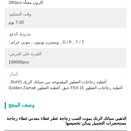
كارون معبأة 280pcs
وقت التسليم:
7-20 يوم
شروط الدفع:
D / P ، T / T ، ويسترن يونيون ، موني جرام ،
القدرة على العرض:
100000pcs
إبراز:
أغطية زجاجات العطور المصنوعة من سبائك الزنك RoHS
, 
أغطية زجاجات العطور FEA 15 عنق
, 
أغطية العطور Golden Zamak
وصف المنتج
الذهبي سبائك الزنك يموت الصب زجاجة عطر غطاء معدني غطاء زجاجة
مستحضرات التجميل يمكن تخصيصها