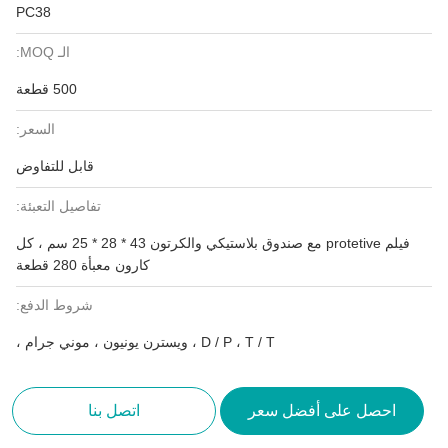
PC38
الـ MOQ:
500 قطعة
السعر:
قابل للتفاوض
تفاصيل التعبئة:
فيلم protetive مع صندوق بلاستيكي والكرتون 43 * 28 * 25 سم ، كل
كارون معبأة 280 قطعة
شروط الدفع:
D / P ، T / T ، ويسترن يونيون ، موني جرام ،
احصل على أفضل سعر
اتصل بنا