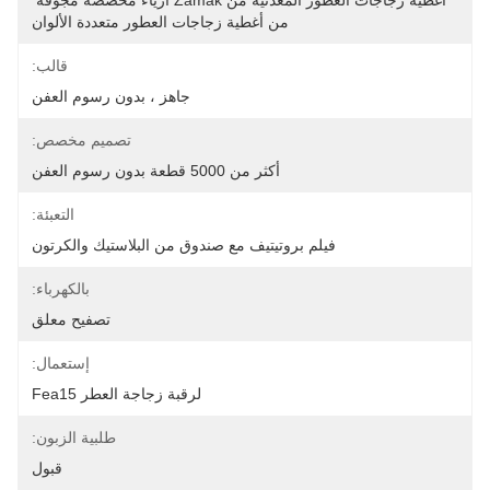
أغطية زجاجات العطور المعدنية من Zamak أزياء مخصصة مجوفة 
من أغطية زجاجات العطور متعددة الألوان
قالب:
جاهز ، بدون رسوم العفن
تصميم مخصص:
أكثر من 5000 قطعة بدون رسوم العفن
التعبئة:
فيلم بروتيتيف مع صندوق من البلاستيك والكرتون
بالكهرباء:
تصفيح معلق
إستعمال:
لرقبة زجاجة العطر Fea15
طلبية الزبون:
قبول