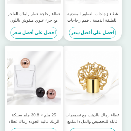
غطاء زجاجات العطور المعدنية
غطاء زجاجة عطر زاماك الفاخر
اللطيفة الذهبية ، قمم زجاجات
مع جزء علوي منقوش باللون
العطور المعدنية ذات التصميم
الذهبي الوردي، وختم محكم،
احصل على أفضل سعر
احصل على أفضل سعر
الفريد
وتصميم منحوت باستخدام
الحاسب الآلي
غطاء زماك بالذهب مع تصميمات
25 ملم × 30.8 ملم سبيكة
قابلة للتخصيص والملء الملمع
الزنك عالية الجودة زماك غطاء
بالمرايا
العطور مع اللون الملاعق