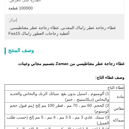
القدرة على العرض:
100000 قطعة
إبراز:
غطاء زجاجة عطر زاماك المعدني
, 
غطاء زجاجة عطر مغناطيسي
, 
أغطية زجاجات العطور زاماك Fea15
وصف المنتج
غطاء زجاجة عطر مغناطيسي من Zamac بتصميم مجاني وعينات
وصف غطاء التاج:
غطاء التاج
1) ألومنيوم ، استيل بدون بقع: سبائك الزنك والنحاس والحديد
مادة
والنحاس (ديكاستينج ، ختم)
2) الحجم: 60 مم ، 70 مم ، قطر 100 مم إلخ (يتم قبول حجم
مقاس
كوستوم)
3) سمك: عادي 3 مم ، 3.5 مم ، 4 مم ، 5 مم إلخ (حسب طلب
سماكة
العميل)