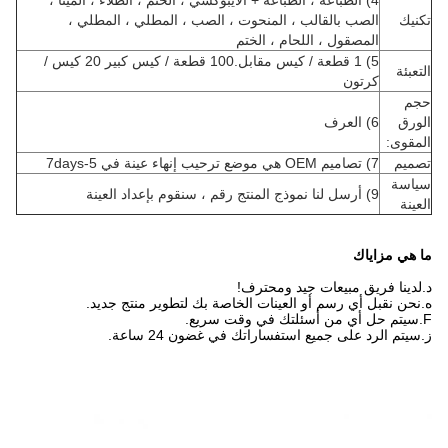
4) الطباعة ، الطباعة + الايبوكسي ، الختم ، الطلاء ، المينا ،
تكنيك
الصب بالقالب ، المنحوت ، الصب ، المطلي ، المطلي ،
المصقول ، اللحام ، الختم
5) 1 قطعة / كيس مقابل.100 قطعة / كيس كبير 20 كيس /
التعبئة
كرتون
حجم
الورق
6) العرف
المقوى:
تصميم
7) تصاميم OEM هي موضع ترحيب إنهاء عينة في 5-7days
سياسة
9) أرسل لنا نموذج المنتج رقم ، سنقوم بإعداد العينة
العينة
ما هي مزاياك
د.لدينا فريق مبيعات جيد ومحترف!
ه.نحن نقبل أي رسم أو العينات الخاصة بك لتطوير منتج جديد.
F.سيتم حل أي من أسئلتك في وقت سريع.
ز.سيتم الرد على جميع استفساراتك في غضون 24 ساعة.