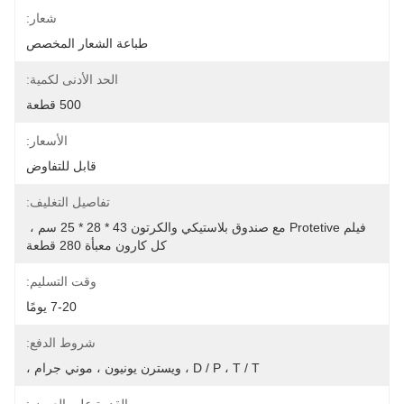
شعار:
طباعة الشعار المخصص
الحد الأدنى لكمية:
500 قطعة
الأسعار:
قابل للتفاوض
تفاصيل التغليف:
فيلم Protetive مع صندوق بلاستيكي والكرتون 43 * 28 * 25 سم ، 
كل كارون معبأة 280 قطعة
وقت التسليم:
7-20 يومًا
شروط الدفع:
D / P ، T / T ، ويسترن يونيون ، موني جرام ،