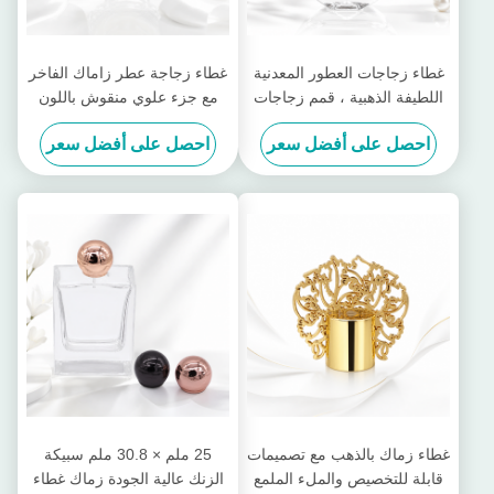
غطاء زجاجات العطور المعدنية
غطاء زجاجة عطر زاماك الفاخر
اللطيفة الذهبية ، قمم زجاجات
مع جزء علوي منقوش باللون
العطور المعدنية ذات التصميم
الذهبي الوردي، وختم محكم،
احصل على أفضل سعر
احصل على أفضل سعر
الفريد
وتصميم منحوت باستخدام
الحاسب الآلي
غطاء زماك بالذهب مع تصميمات
25 ملم × 30.8 ملم سبيكة
قابلة للتخصيص والملء الملمع
الزنك عالية الجودة زماك غطاء