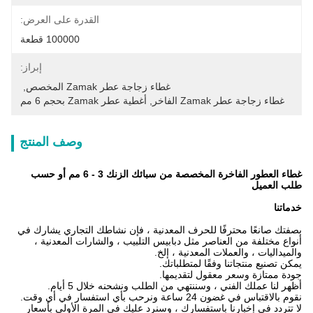
القدرة على العرض:
100000 قطعة
إبراز:
غطاء زجاجة عطر Zamak المخصص
, 
غطاء زجاجة عطر Zamak الفاخر
, 
أغطية عطر Zamak بحجم 6 مم
وصف المنتج
غطاء العطور الفاخرة المخصصة من سبائك الزنك 3 - 6 مم أو حسب
طلب العميل
خدماتنا
بصفتك صانعًا محترفًا للحرف المعدنية ، فإن نشاطك التجاري يشارك في
أنواع مختلفة من العناصر مثل دبابيس التلبيب ، والشارات المعدنية ،
والميداليات ، والعملات المعدنية ، إلخ.
يمكن تصنيع منتجاتنا وفقًا لمتطلباتك.
جودة ممتازة وسعر معقول لتقديمها.
أظهر لنا عملك الفني ، وسننتهي من الطلب ونشحنه خلال 5 أيام.
نقوم بالاقتباس في غضون 24 ساعة ونرحب بأي استفسار في أي وقت.
لا تتردد في إخبارنا باستفسارك ، وسنرد عليك في المرة الأولى بأسعار