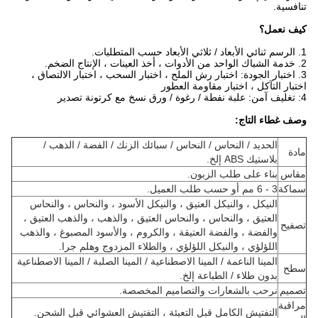
تنافسية.
كيف نعمل؟
1. الرسم ثنائي الأبعاد / ثلاثي الأبعاد حسب المتطلبات.
2. خدمة الشباك الواحد من الأدوات ، أخذ العينات ، الإنتاج الضخم.
3. اختبار الجودة: اختبار رش الملح ، اختبار السحب ، اختبار الالتصاق ،
اختبار التآكل ، اختبار مقاومة العطور
4: تغليف آمن: علبة نفطة / رغوة / ورق نسخ مع كرتونة تصدير
وصف غطاء التاج:
الحديد / النحاس / النحاس / سبائك الزنك / الفضة / الذهب /
مادة
بلاستيك ABS إلخ.
مقاس
بناء على طلب الزبون.
سماكة
3 - 6 مم أو حسب طلب العميل.
النيكل ، والنيكل العتيق ، والنيكل الأسود ، والنحاس ، والنحاس
العتيق ، والنحاس ، والنحاس العتيق ، والذهب ، والذهب العتيق ،
تصفيح
والفضة ، والفضة العتيقة ، والكروم ، والأسود المصبوغ ، والذهب
اللؤلؤي ، والنيكل اللؤلؤي ، والطلاء المزدوج وهلم جرا.
المينا الناعمة / المينا الاصطناعية / المينا الصلبة / المينا الاصطناعية
سطح
بدون طلاء / الطباعة إلخ.
تصميم
نرحب بالشعارات والتصاميم المخصصة.
مراقبة
التفتيش الكامل قبل التعبئة ، التفتيش العشوائي قبل الشحن.