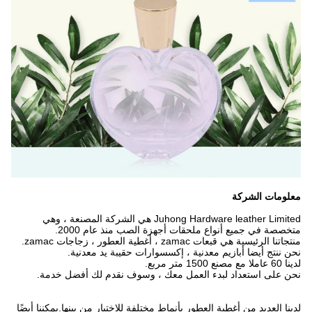
معلومات الشركة
Juhong Hardware leather Limited هي الشركة المصنعة ، وهي
متخصصة في جميع أنواع ملحقات أجهزة الصب منذ عام 2000.
منتجاتنا الرئيسية هي قبعات zamac ، أغطية العطور ، زجاجات zamac.
نحن ننتج أيضا أبازيم معدنية ، إكسسوارات حقيبة يد معدنية.
لدينا 60 عاملا مع مصنع 1500 متر مربع.
نحن على استعداد لبدء العمل معك ، وسوف نقدم لك أفضل خدمة.
لدينا العديد من أغطية العطور بأنماط مختلفة للاختيار من بينها.يمكننا أيضًا