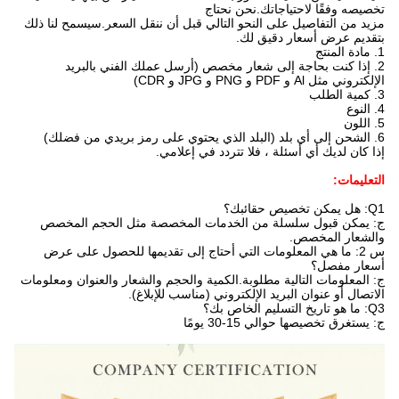
تخصيصه وفقًا لاحتياجاتك.نحن نحتاج
مزيد من التفاصيل على النحو التالي قبل أن ننقل السعر.سيسمح لنا ذلك
بتقديم عرض أسعار دقيق لك.
1. مادة المنتج
2. إذا كنت بحاجة إلى شعار مخصص (أرسل عملك الفني بالبريد
الإلكتروني مثل Al و PDF و PNG و JPG و CDR)
3. كمية الطلب
4. النوع
5. اللون
6. الشحن إلى أي بلد (البلد الذي يحتوي على رمز بريدي من فضلك)
إذا كان لديك أي أسئلة ، فلا تتردد في إعلامي.
التعليمات:
Q1: هل يمكن تخصيص حقائبك؟
ج: يمكن قبول سلسلة من الخدمات المخصصة مثل الحجم المخصص
والشعار المخصص.
س 2: ما هي المعلومات التي أحتاج إلى تقديمها للحصول على عرض
أسعار مفصل؟
ج: المعلومات التالية مطلوبة.الكمية والحجم والشعار والعنوان ومعلومات
الاتصال أو عنوان البريد الإلكتروني (مناسب للإبلاغ).
Q3: ما هو تاريخ التسليم الخاص بك؟
ج: يستغرق تخصيصها حوالي 15-30 يومًا