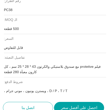
رقم الطراز:
PC38
الـ MOQ:
500 قطعة
السعر:
قابل للتفاوض
تفاصيل التعبئة:
فيلم protetive مع صندوق بلاستيكي والكرتون 43 * 28 * 25 سم ، كل
كارون معبأة 280 قطعة
شروط الدفع:
D / P ، T / T ، ويسترن يونيون ، موني جرام ،
احصل على أفضل سعر
اتصل بنا