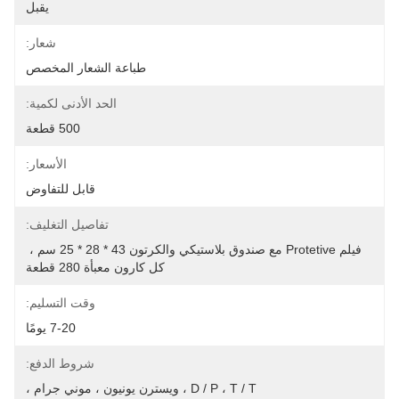
يقبل
شعار:
طباعة الشعار المخصص
الحد الأدنى لكمية:
500 قطعة
الأسعار:
قابل للتفاوض
تفاصيل التغليف:
فيلم Protetive مع صندوق بلاستيكي والكرتون 43 * 28 * 25 سم ، 
كل كارون معبأة 280 قطعة
وقت التسليم:
7-20 يومًا
شروط الدفع:
D / P ، T / T ، ويسترن يونيون ، موني جرام ،