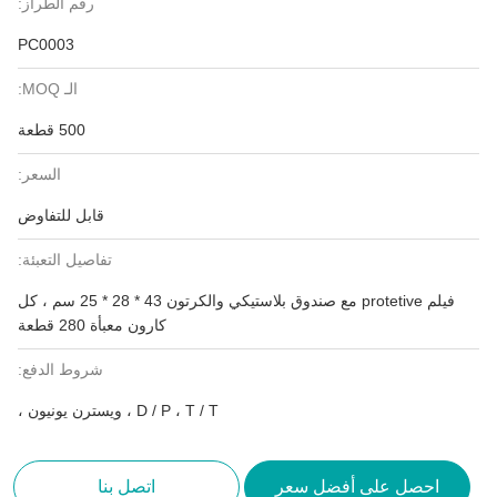
رقم الطراز:
PC0003
الـ MOQ:
500 قطعة
السعر:
قابل للتفاوض
تفاصيل التعبئة:
فيلم protetive مع صندوق بلاستيكي والكرتون 43 * 28 * 25 سم ، كل
كارون معبأة 280 قطعة
شروط الدفع:
D / P ، T / T ، ويسترن يونيون ،
احصل على أفضل سعر
اتصل بنا