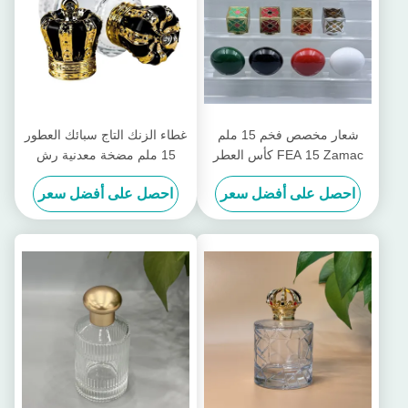
شعار مخصص فخم 15 ملم
غطاء الزنك التاج سبائك العطور
FEA 15 Zamac كأس العطر
15 ملم مضخة معدنية رش
المعدني الإبداعي العالمي غطاء
القرص غطاء مغناطيسي
احصل على أفضل سعر
احصل على أفضل سعر
غطاء الزجاجة للزجاجات
للزجاجات الغطاء مغلق
العطرية
الزجاجات