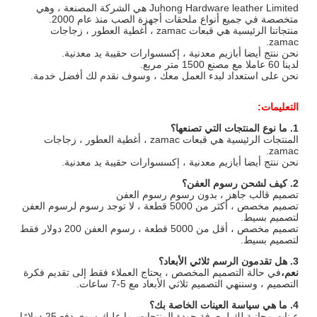
Juhong Hardware leather Limited هي الشركة المصنعة ، وهي
متخصصة في جميع أنواع ملحقات أجهزة الصب منذ عام 2000.
منتجاتنا الرئيسية هي قبعات zamac ، أغطية العطور ، زجاجات
zamac.
نحن ننتج أيضا أبازيم معدنية ، إكسسوارات حقيبة يد معدنية.
لدينا 60 عاملا مع مصنع 1500 متر مربع.
نحن على استعداد لبدء العمل معك ، وسوف نقدم لك أفضل خدمة.
التعليمات:
1. ما نوع المنتجات التي تصنعها؟
المنتجات الرئيسية هي قبعات zamac ، أغطية العطور ، زجاجات
zamac.
نحن ننتج أيضا أبازيم معدنية ، إكسسوارات حقيبة يد معدنية.
2. كيف لشحن رسوم العفن؟
تصميم قالب جاهز ، بدون رسوم رسوم العفن
تصميم مخصص ، أكثر من 5000 قطعة ، لا توجد رسوم لرسوم العفن
لتصميم بسيط.
تصميم مخصص ، أقل من 5000 قطعة ، رسوم العفن 200 دولار فقط
لتصميم بسيط.
3. هل تقدمون الرسم ثلاثي الأبعاد؟
نعم،
في حالة التصميم المخصص ، يحتاج العملاء فقط إلى تقديم فكرة
التصميم ، وسننهي التصميم ثلاثي الأبعاد مع 5-7 ساعات.
4. ما هي سياسة العينات الخاصة بك؟
عينات مجانية لك لمعرفة جودة المنتجات. ما عليك سوى دفع 25 دولارًا