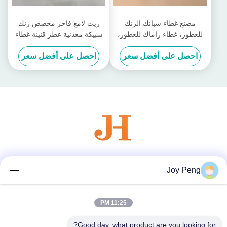
مصنع غطاء سبائك الزنك
زيت لامع فاخر مخصص زنك
للعطور، غطاء زاماك للعطور،
سبيكة معدنية عطر قنينة غطاء
أغطية عطرية فاخرة للتغليف
لقنينة العلامة التجارية الزجاجية
احصل على أفضل سعر
احصل على أفضل سعر
الفاخر
الخاصة بك
وسائل التواصل الاجتماعي
Joy Peng
11:25 PM
اتصال سريع
Good day, what product are you looking for?