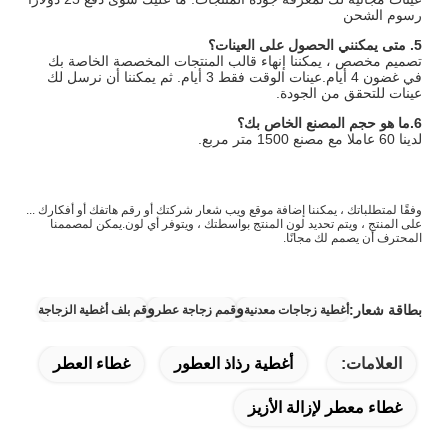
رسوم الشحن
5. متى يمكنني الحصول على العينات؟
تصميم مخصص ، يمكننا إنهاء قالب المنتجات المخصصة الخاصة بك
في غضون 4 أيام.عينات الوقت فقط 3 أيام. ثم يمكننا أن نرسل لك
عينات للتحقق من الجودة.
6.
ما هو حجم المصنع الخاص بك؟
لدينا 60 عاملا مع مصنع 1500 متر مربع.
وفقًا لمتطلباتك ، يمكننا إضافة موقع ويب شعار شركتك أو رقم هاتفك أو أفكارك ...
على المنتج ، ويتم تحديد لون المنتج بواسطتك ، ويتوفر أي لون.يمكن لمصممنا
المحترف أن يصمم لك مجانًا.
و
و
بطاقة شعار:
أغطية زجاجات معدنية
قمم زجاجة عطر
قم بلف أغطية الزجاجة
العلامات:
أغطية رذاذ العطور
غطاء العطر
غطاء معطر لإزالة الأزيز