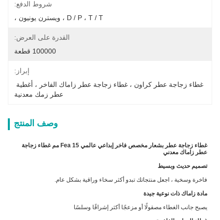
شروط الدفع:
D / P ، T / T ، ويسترن يونيون ،
القدرة على العرض:
100000 قطعة
إبراز:
غطاء زجاجة عطر كراون ، غطاء زجاجة عطر زاماك الفاخر ، أغطية 
عطر زمك معدنية
وصف المنتج
غطاء زجاجة عطر بشعار مخصص فاخر إبداعي عالمي Fea 15 مم غطاء زجاجة
عطر زاماك معدني
تصميم حديث وبسيط
فاخرة وسخية ، اجعل منتجاتك تبدو أكثر سخاء وراقية بشكل عام.
مادة زاماك ذات نوعية جيدة
يصبح جانب الغطاء مصقولًا أو مزعجًا أكثر إشراقًا وسلسًا