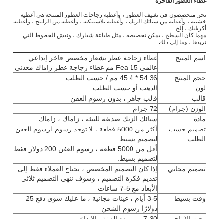
غطاء العطور الفاخرة
نحن متخصصون في تغليف العطور ، وأغطية زجاجات العطور المنتجة هي أغطية
خشبية ، وأغطية من سبائك الزنك ، وأغطية بلاستيكية ، وأغطية من الراتنج ، وأغطية
أكريليك ، إلخ.
مهما كان السطح ، يمكن تخصيصه ، مثل طباعة شعارك ، ونقش الخطوط التي
تريدها ، وما إلى ذلك.
اسم المنتج
غطاء زجاجة عطر بشعار مخصص فاخر إبداعي
عالمي Fea 15 مم غطاء زجاجة عطر زاماك معدني
حجم المنتج
54.36 * 45.4 مم / حسب الطلب
لون
الذهب أو حسب الطلب
قالب
قالب جاهز ، بدون رسوم العفن
الوزن (جرام)
72 جرام
مادة
سبائك الزنك صديقة للبيئة ، زاماك ، زاماك
تصميم حسب
أكثر من 5000 قطعة ، لا توجد رسوم لرسوم العفن
الطلب
لتصميم بسيط.
أقل من 5000 قطعة ، رسوم العفن 200 دولار فقط
لتصميم بسيط.
تصميم مجاني
إذا كان التصميم المخصص ، يحتاج العملاء فقط إلى
تقديم فكرة التصميم ، وسوف ننهي التصميم ثلاثي
الأبعاد مع 5-7 ساعات
وقت بسيط
3-5 أيام ، عينات مجانية ، ما عليك سوى دفع 25
دولارًا رسوم الشحن
وقت الإنتاج
7-30 يوما بعد العينة والإيداع.