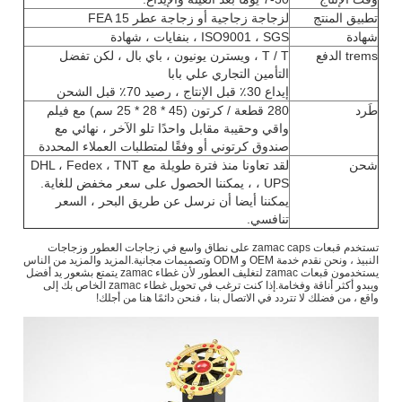
تطبيق المنتج
لزجاجة زجاجية أو زجاجة عطر FEA 15
شهادة
ISO9001 ، SGS ، بنفايات ، شهادة
trems الدفع
T / T ، ويسترن يونيون ، باي بال ، لكن تفضل
التأمين التجاري علي بابا
إيداع 30٪ قبل الإنتاج ، رصيد 70٪ قبل الشحن
طَرد
280 قطعة / كرتون (45 * 28 * 25 سم) مع فيلم
واقي وحقيبة مقابل واحدًا تلو الآخر ، نهائي مع
صندوق كرتوني أو وفقًا لمتطلبات العملاء المحددة
شحن
لقد تعاونا منذ فترة طويلة مع DHL ، Fedex ، TNT
، UPS ، يمكننا الحصول على سعر مخفض للغاية.
يمكننا أيضا أن نرسل عن طريق البحر ، السعر
تنافسي.
تستخدم قبعات zamac caps على نطاق واسع في زجاجات العطور وزجاجات
النبيذ ، ونحن نقدم خدمة OEM و ODM وتصميمات مجانية.المزيد والمزيد من الناس
يستخدمون قبعات zamac لتغليف العطور لأن غطاء zamac يتمتع بشعور يد أفضل
ويبدو أكثر أناقة وفخامة.إذا كنت ترغب في تحويل غطاء zamac الخاص بك إلى
واقع ، من فضلك لا تتردد في الاتصال بنا ، فنحن دائمًا هنا من أجلك!