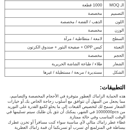
الـ MOQ
1000 قطعة
التصميم
مخصصة
اللون
الذهب / الفضة / مخصصة
الوزن
مخصصة
السطح
لامعة / متطاطية / مرآة
التعبئة
كيس OPP + صفيحة البثور + صندوق الكرتون
الحجم
مخصصة
الشعار
طلاء / طباعة الشاشة الحريرية
الشكل
مستديرة / مربعة / مستطيلة / غيرها
التطبيقات:
هذه الحماية الزاماك العطور متوفرة في الأحجام المخصصة والتصاميم،
مما يجعل من السهل أن تتوافق مع أسلوب زجاجة الخاص بك.أو خيارات
الشعار تسمح لك لتخصيص القبعات إلى ما يحلو لكمع القدرة على التوريد
من 1000000pcs في الشهر، يمكنك أن تثق بأن طلبك سيتم تسليمها في
الوقت المناسب وفي حالة ممتازة.
غطاء عطر زاماك مثالي لأي مناسبة سواء كنت مسافراً أو تخزن عطرك
ببساطة في المنزلمنع أي تسرب أو تسربكما أن قمة زاماك العطرية