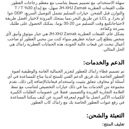
سهلة الاستخدام، مع تصميم بسيط يتناسب مع معظم زجاجات العطور.
طلب القبعات العطرية JH-XHJ Zamak سهل، مع إيداع 30% T / T
والتوازن قبل الشحن. خيارات التسليم تشمل التوصيل السريع، DDP جوا
أو بحرا، و LCL عن طريق البحر،مما يمنحك المرونة لاختيار أفضل طريقة
لاحتياجاتكمع وقت التسليم من 20-30 يوما، يمكنك الحصول على طلبك
بسرعة وكفاءة.
بشكل عام، القبعات العطرية JH-XHJ Zamak هي خيار موثوق وأنيق لأي
شخص يتطلع إلى حماية عطرهم.سواء كنت من محبي العطور أو صاحب
أعمال تبحث عن قبعات عالية الجودة، هذه الحمايات العطرية زاماك هي
الحل المثالي.
الدعم والخدمات:
تم تصميم غطاء زاماك للعطور لتعزيز الجمالية العامة والوظيفية لعبوة
العطور الخاصة بك.فريق الدعم الفني للمنتج لدينا متاح للمساعدة في أي
أسئلة أو مخاوف تتعلق بتثبيت واستخدام قبعاتنابالإضافة إلى ذلك، نقدم
مجموعة من الخدمات بما في ذلك خيارات التخصيص لتتناسب مع نمط
العلامة التجارية الفريدة والتصميم، فضلا عن خصومات الطلبات الكبيرة
للكميات الأكبر.اتصل بنا اليوم لمعرفة المزيد عن كيف يمكننا المساعدة
في رفع عبوات العطور الخاصة بك مع زاماك كاب العطور.
التعبئة والشحن:
تغليف المنتج: