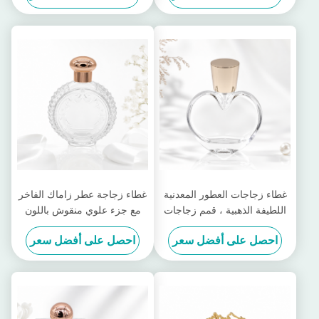
غطاء زجاجات العطور المعدنية
غطاء زجاجة عطر زاماك الفاخر
اللطيفة الذهبية ، قمم زجاجات
مع جزء علوي منقوش باللون
العطور المعدنية ذات التصميم
الذهبي الوردي، وختم محكم،
احصل على أفضل سعر
احصل على أفضل سعر
الفريد
وتصميم منحوت باستخدام
الحاسب الآلي