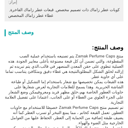
إبراز:
كوبات عطر زاماك ذات تصميم مخصص
, 
قبعات عطر زاماك الفاخرة
, 
غطاء عطر زاماك المخصص
وصف المنتج
وصف المنتج:
منتج Zamak Perfume Caps يتم تصنيعه باستخدام عملية الصب
المقطوعة، والتي تضمن أن كل قبعة مصنوعة بأعلى معايير الجودة. هذه
العملية تنطوي على حقن المعدن المنصهر في قالب،الذي يتم تبريده ثم
إزالته لخلق الشكل المطلوبالنتيجة هي غطاء دقيق ومتكافئ يتناسب تماما
على أي حاوية عطر.
هذه القبعات يمكن تخصيصها مع شعار باستخدام إما التشكيل أو طباعة
الشاشة الحريرية. وهذا يسمح للعلامات التجارية لعرض شعارها على
حاويات العطور الخاصة بهم،خلق مظهر فريد ومعروفيمكن وضع الشعار
على الجزء العلوي من الغطاء أو على الجانب، اعتمادا على تفضيل العلامة
التجارية.
تم تصميم منتج Zamak Perfume Caps خصيصًا للاستخدام مع حاويات
العطور. تعمل القبعة كخاتم ، مما يمنع التبخر أو تسرب العطر.كما أنه
يضيف طبقة إضافية من الحماية إلى العطر، الحفاظ عليها من العوامل
الخارجية مثل الضوء والهواء.