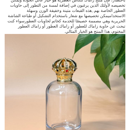
باختصار، فإن منتج زاماك للكأس العطرية هو خيار عالي الجودة ويمكن
تخصيصه لأولئك الذين يرغبون في إضافة لمسة من التطور إلى حاويات
العطور الخاصة بهم.,هذه القبعات متينة وخفيفة الوزن وسهلة
الاستخداميمكن تخصيصها مع شعار باستخدام التشكيل أو طباعة الشاشة
الحريرية وهي مصممة خصيصًا للخدمة كخاتم لحاويات العطورسواء كنت
تبحث عن حاوية زاماك للعطور أو زاماك العطور أو زاماك العطور
المختوم، هذا المنتج هو الخيار المثالي.