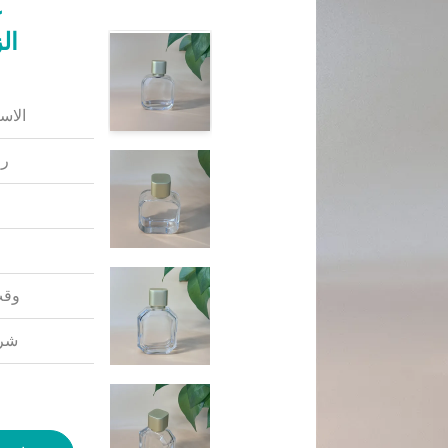
غ
ال
الاس
رق
وقت
شرو