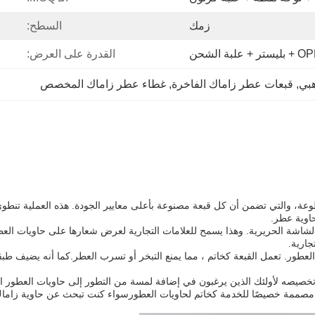
زمك
السطح:
القدرة على العرض:
هبي
, 
قبعات عطر زاماك الفاخرة
, 
غطاء عطر زاماك المخصص
م عملية الصب المقطوعة، والتي تضمن أن كل قبعة مصنوعة بأعلى معايير الجودة. هذه العم
اوية عطر.
 الشاشة الحريرية. وهذا يسمح للعلامات التجارية لعرض شعارها على حاويات ا
جارية.
صيصًا للاستخدام مع حاويات العطور. تعمل القبعة كخاتم ، مما يمنع التبخر أو تسرب العطر.كما
تخصيصه لأولئك الذين يرغبون في إضافة لمسة من التطور إلى حاويات العطور ال
صممة خصيصًا للخدمة كخاتم لحاويات العطورسواء كنت تبحث عن حاوية زاماك لل