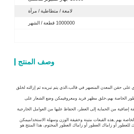
لامعة / متطاطية / مرآة
1000000 قطعة / الشهر
وصف المنتج
لية تنطوي على حقن المعدن المنصهر في قالب،الذي يتم تبريده ثم إزالته لخلق
لعطور الخاصة بهم،خلق مظهر فريد ومعروفيمكن وضع الشعار على
 أنه يضيف طبقة إضافية من الحماية إلى العطر، الحفاظ عليها من العوامل الخارجية
خاصة بهم.,هذه القبعات متينة وخفيفة الوزن وسهلة الاستخداميمكن
عطور أو زاماك العطور أو زاماك العطور المختوم، هذا المنتج هو