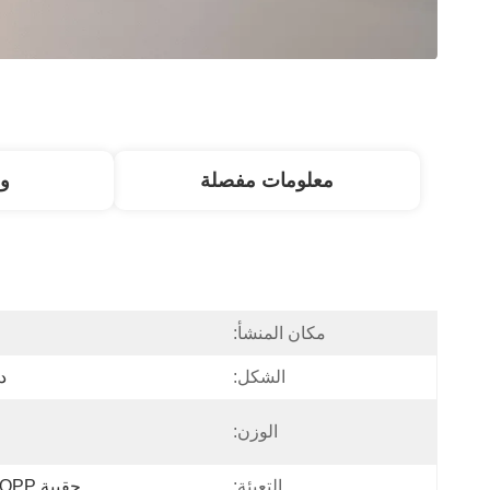
معلومات مفصلة
و
مكان المنشأ:
الشكل:
د
الوزن:
التعبئة:
حقيبة OPP + لوحة نفطة + علبة كرتون