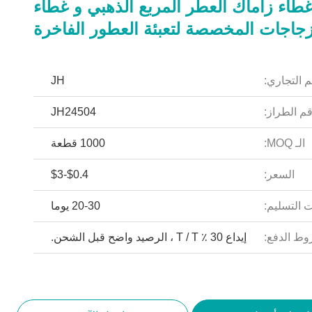
طاء زاماك العطر المربع الذهبي و غطاء
زجاجات المخصصة لتعبئة العطور الفاخرة
م التجاري:
JH
م الطراز:
JH24504
الـ MOQ:
1000 قطعة
السعر:
$0.4-$3
 التسليم:
20-30 يوما
ط الدفع:
إيداع 30 ٪ T / T ، الرصيد واضح قبل الشحن.