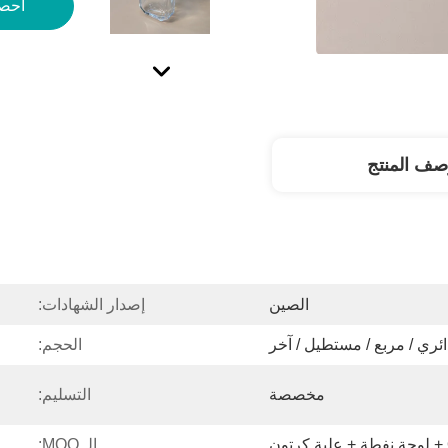
احص
صف المنتج
الصين
إصدار الشهادات:
ائري / مربع / مستطيل / آخر
الحجم:
مخصصة
التسليم:
الـ MOQ: