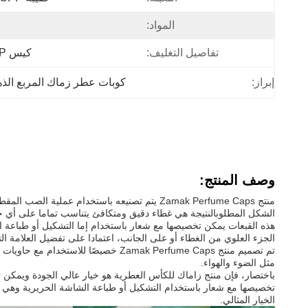
المواد:
تفاصيل التغليف:
كيس OPP + بليستر + علبة الشحن
إبراز:
كوبات عطر زماك المربع الذ
وصف المنتج:
منتج Zamak Perfume Caps يتم تصنيعه باستخدا
الشكل المطلوبالنتيجة هي غطاء دقيق ومتكافئ يتناسب تماما على أي ح
هذه القبعات يمكن تخصيصها مع شعار باستخدام إما التشكيل أو طباعة
الجزء العلوي من الغطاء أو على الجانب، اعتمادا على تفضيل العلامة الت
تم تصميم منتج Zamak Perfume Caps خ
مثل الضوء والهواء.
باختصار، فإن منتج زاماك للكأس العطرية هو خيار عالي الجودة ويمكن 
تخصيصها مع شعار باستخدام التشكيل أو طباعة الشاشة الحريرية وهي م
الخيار المثالي.