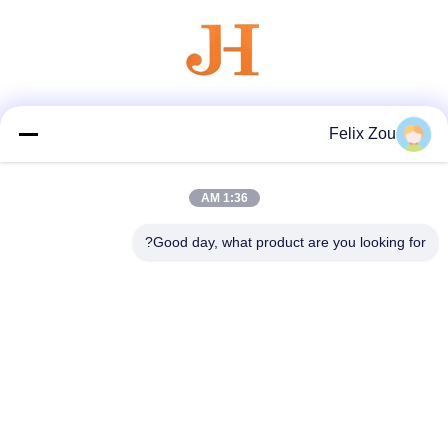
وسائل التواصل الاجتماعي
Felix Zou
1:36 AM
اتصال سريع
Good day, what product are you looking for?
الهاتف
86--18007052825
البريد الإلكتروني
felix@juhong-hardware.com
العنوان
رقم 85 ، طريق شرق كيلين ، مجتمع مدينة دانين ، مدينة دونغ
قوان ، مقاطعة جواندونغ ، الصين