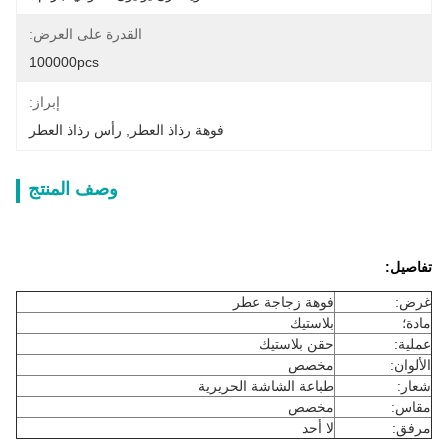
القدرة على العرض:
100000pcs
إبراز:
فوهة رذاذ العطر
, 
رأس رذاذ العطر
وصف المنتج
تفاصيل:
غرض:
فوهة زجاجة عطر
مادة؛
بلاستيك
عملية:
حقن بلاستيك
الألوان:
مخصص
شعار:
طباعة الشاشة الحريرية
مقاس:
مخصص
مرفق:
لا أحد