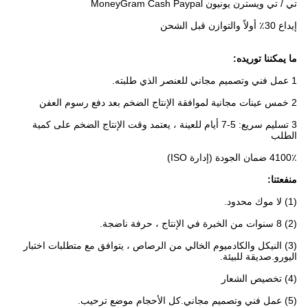
تي / تي ويسترن يونيون MoneyGram Cash Paypal
إيداع 30٪ أولاً والتوازن قبل الشحن
ما يمكننا توريده:
1 عمل فني وتصميم مجاني للعنصر الذي طلبته.
2 خمس عينات مجانية لموافقة الإنتاج الضخم بعد دفع رسوم العفن
3 تسليم سريع: 5-7 أيام للعينة ، يعتمد وقت الإنتاج الضخم على كمية
الطلب
4100٪ ضمان الجودة (إدارة ISO)
منفعتنا:
(1) لا موك محدود.
(2) 8 سنوات من الخبرة في الإنتاج ، حرفة ناضجة.
(3) النيكل والكادميوم الخالي من الرصاص ، يتوافق مع متطلبات اختبار
اليورو.صديقة للبيئة.
(4) تخصيص الشعار
(5) عمل فني وتصميم مجاني.كل الأحجام موضع ترحيب.