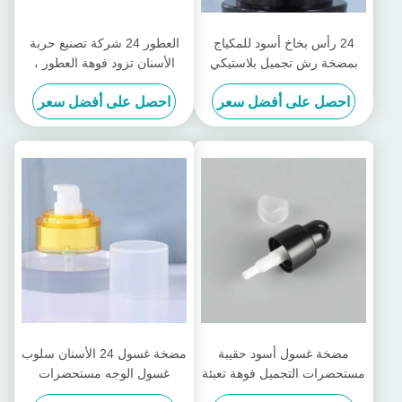
24 رأس بخاخ أسود للمكياج
العطور 24 شركة تصنيع حربة
بمضخة رش تجميل بلاستيكي
الأسنان تزود فوهة العطور ،
رأس بخاخ حبر
الفم اللولبي ، الرذاذ ، زجاجة
احصل على أفضل سعر
احصل على أفضل سعر
الضغط المؤكسدة ، فوهة
العطور
مضخة غسول أسود حقيبة
مضخة غسول 24 الأسنان سلوب
مستحضرات التجميل فوهة تعبئة
غسول الوجه مستحضرات
البلاستيك البطريق رئيس جوهر
التجميل زجاجة مضخة رغوة