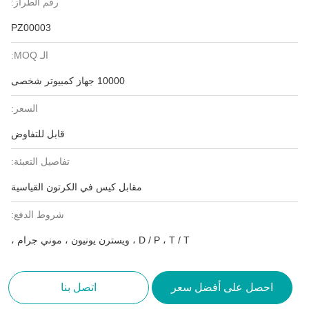
رقم الطراز:
PZ00003
الـ MOQ:
10000 جهاز كمبيوتر شخصى
السعر:
قابل للتفاوض
تفاصيل التعبئة:
مقابل كيس في الكرتون القياسية
شروط الدفع:
D / P ، T / T ، ويسترن يونيون ، موني جرام ،
احصل على أفضل سعر
اتصل بنا