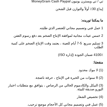
تي / تي ويسترن يونيون MoneyGram Cash Paypal
إيداع 30٪ أولاً والتوازن قبل الشحن
ما يمكننا توريده:
1 عمل فني وتصميم مجاني للعنصر الذي طلبته.
2 خمس عينات مجانية لموافقة الإنتاج الضخم بعد دفع رسوم العفن
3 تسليم سريع: 5-7 أيام للعينة ، يعتمد وقت الإنتاج الضخم على كمية
الطلب
4100٪ ضمان الجودة (إدارة ISO)
منفعتنا:
(1) لا موك محدود.
(2) 8 سنوات من الخبرة في الإنتاج ، حرفة ناضجة.
(3) النيكل والكادميوم الخالي من الرصاص ، يتوافق مع متطلبات اختبار
اليورو.صديقة للبيئة.
(4) تخصيص الشعار
(5) عمل فني وتصميم مجاني.كل الأحجام موضع ترحيب.