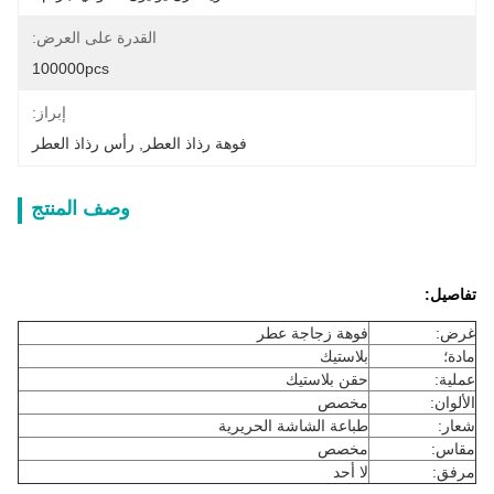
القدرة على العرض:
100000pcs
إبراز:
فوهة رذاذ العطر
, 
رأس رذاذ العطر
وصف المنتج
تفاصيل:
غرض:
فوهة زجاجة عطر
مادة؛
بلاستيك
عملية:
حقن بلاستيك
الألوان:
مخصص
شعار:
طباعة الشاشة الحريرية
مقاس:
مخصص
مرفق:
لا أحد