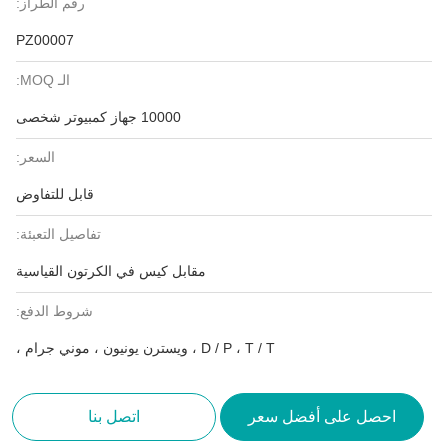
رقم الطراز:
PZ00007
الـ MOQ:
10000 جهاز كمبيوتر شخصى
السعر:
قابل للتفاوض
تفاصيل التعبئة:
مقابل كيس في الكرتون القياسية
شروط الدفع:
D / P ، T / T ، ويسترن يونيون ، موني جرام ،
احصل على أفضل سعر
اتصل بنا