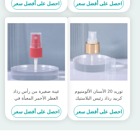
احصل على أفضل سعر
احصل على أفضل سعر
فرك نصف غطاء مضخة محلول
، رأس رش
توريد 20 الأسنان الألومنيوم
عينة صغيرة من رأس رذاذ
كربيد رذاذ رئيس البلاستيك
العطر الأحمر المعبأة في
نصف غطاء زجاجة التعبئة
زجاجات رأس مضخة 20 رأس
احصل على أفضل سعر
احصل على أفضل سعر
والتغليف مستحضرات التجميل
زجاجة التطهير المحمولة
فوهة