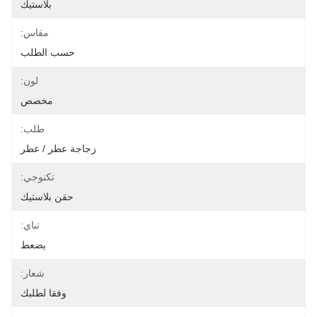
بلاستيك
مقاس:
حسب الطلب
لون:
مخصص
طلب:
زجاجة عطر / عطر
تكنوجي:
حقن بلاستيك
تباي:
يضعط
شعار:
وفقا لطلبك