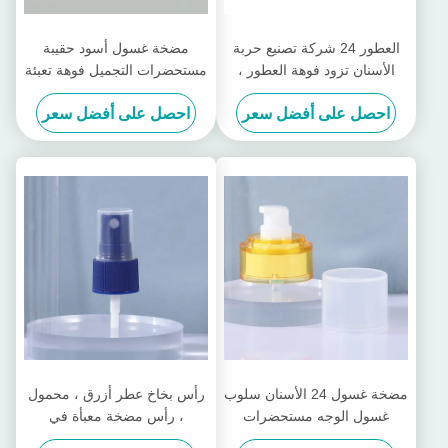
العطور 24 شركة تصنيع حربة
مضخة غسول أسود حقيبة
الأسنان تزود فوهة العطور ،
مستحضرات التجميل فوهة تعبئة
الفم اللولبي ، الرذاذ ، زجاجة
البلاستيك البطريق رئيس جوهر
احصل على أفضل سعر
احصل على أفضل سعر
الضغط المؤكسدة ، فوهة
سائل الأساس السائل مضخة
العطور
مضخة غسول 24 الأسنان سلوب
رأس بخاخ عطر أزرق ، محمول
غسول الوجه مستحضرات
، رأس مضخة معبأة في
التجميل زجاجة مضخة رغوة
زجاجات ، 18 سنًا ، زجاجة عطر